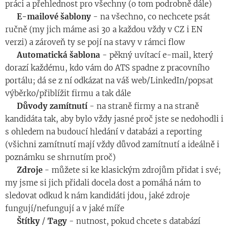
práci a přehlednost pro všechny (o tom podrobně dále)
◾️
E-mailové šablony
- na všechno, co nechcete psát
ručně (my jich máme asi 30 a každou vždy v CZ i EN
verzi) a zároveň ty se pojí na stavy v rámci flow
◾️
Automatická
šablona
- pěkný uvítací e-mail, který
dorazí každému, kdo vám do ATS spadne z pracovního
portálu; dá se z ní odkázat na váš web/LinkedIn/popsat
výběrko/přiblížit firmu a tak dále
◾️
Důvody
zamítnutí
- na straně firmy a na straně
kandidáta tak, aby bylo vždy jasné proč jste se nedohodli i
s ohledem na budoucí hledání v databázi a reporting
(všichni zamítnutí mají vždy důvod zamítnutí a ideálně i
poznámku se shrnutím proč)
◾️
Zdroje
- můžete si ke klasickým zdrojům přidat i své;
my jsme si jich přidali docela dost a pomáhá nám to
sledovat odkud k nám kandidáti jdou, jaké zdroje
fungují/nefungují a v jaké míře
◾️
Štítky
/
Tagy
- nutnost, pokud chcete s databází