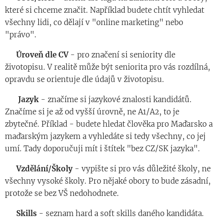
které si chceme značit. Například budete chtít vyhledat
všechny lidi, co dělají v "online marketing" nebo
"právo".
◾️
Úroveň
dle
CV
- pro značení si seniority dle
životopisu. V realitě může být seniorita pro vás rozdílná,
opravdu se orientuje dle údajů v životopisu.
◾️
Jazyk
- značíme si jazykové znalosti kandidátů.
Značíme si je až od vyšší úrovně, ne A1/A2, to je
zbytečné. Příklad - budete hledat člověka pro Maďarsko a
maďarským jazykem a vyhledáte si tedy všechny, co jej
umí. Tady doporučuji mít i štítek "bez CZ/SK jazyka".
◾️
Vzdělání
/Školy
- vypište si pro vás důležité školy, ne
všechny vysoké školy. Pro nějaké obory to bude zásadní,
protože se bez VŠ nedohodnete.
◾️
Skills
- seznam hard a soft skills daného kandidáta.