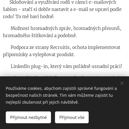
◾️ Skloňování a využívání rodů v rámci e-mailových
šablon - stačí si dobře nastavit a e-mail se upraví podle
rodu! To mě baví hodně.
◾️ Možnost hromadných zpráv, hromadných přesunů,
hromadného štítkování a podobně.
◾️ Podpora ze strany Recruitis, ochota implementovat
připomínky a vylepšovat produkt.
◾️ LinkedIn plug-in, který vám pořádně usnadní práci!
◾️ Přeposílání kandidátů z e-mailu do systému na jeden
klik, tj během chvíle dostanete všechny CVs z e-mailu do
Používáme cookies, abychom zajistili správné fungování a
Recruitis jen přeposláním na konkrétní e-mail.
bezpečnost našich stránek. Tím vám můžeme zajistit tu
nejlepší zkušenost při jejich návštěvě.
Pár mínusů
Přijmout nezbytné
Přijmout vše
◾️ Nemožnost formátování textu v rámci
předpřipravených otázek na pohovory.