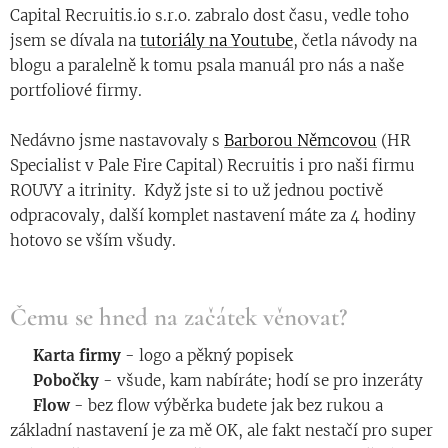
Capital Recruitis.io s.r.o. zabralo dost času, vedle toho
jsem se dívala na
tutoriály na Youtube
, četla návody na
blogu a paralelně k tomu psala manuál pro nás a naše
portfoliové firmy.
Nedávno jsme nastavovaly s
Barborou Němcovou
(HR
Specialist v Pale Fire Capital) Recruitis i pro naši firmu
ROUVY a itrinity. Když jste si to už jednou poctivě
odpracovaly, další komplet nastavení máte za 4 hodiny
hotovo se vším všudy.
Čemu se hned na začátek věnovat?
◾️
Karta firmy
- logo a pěkný popisek
◾️
Pobočky
- všude, kam nabíráte; hodí se pro inzeráty
◾️
Flow
- bez flow výběrka budete jak bez rukou a
základní nastavení je za mě OK, ale fakt nestačí pro super