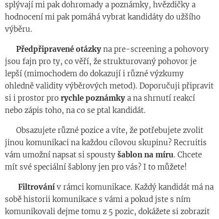
splývají mi pak dohromady a poznámky, hvězdičky a
hodnocení mi pak pomáhá vybrat kandidáty do užšího
výběru.
◾️
Předpřipravené
otázky
na pre-screening a pohovory
jsou fajn pro ty, co věří, že strukturovaný pohovor je
lepší (mimochodem do dokazují i různé výzkumy
ohledně validity výběrových metod). Doporučuji připravit
si i prostor pro
rychle
poznámky
a na shrnutí reakcí
nebo zápis toho, na co se ptal kandidát.
◾️ Obsazujete různé pozice a víte, že potřebujete zvolit
jinou komunikaci na každou cílovou skupinu? Recruitis
vám umožní napsat si spousty
šablon
na
míru
. Chcete
mít své speciální šablony jen pro vás? I to můžete!
◾️
Filtrování
v rámci komunikace. Každý kandidát má na
sobě historii komunikace s vámi a pokud jste s ním
komunikovali dejme tomu z 5 pozic, dokážete si zobrazit