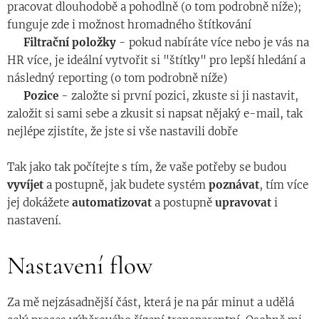
pracovat dlouhodobě a pohodlně (o tom podrobně níže);
funguje zde i možnost hromadného štítkování
◾️
Filtrační
položky
- pokud nabíráte více nebo je vás na
HR více, je ideální vytvořit si "štítky" pro lepší hledání a
následný reporting (o tom podrobně níže)
◾️
Pozice
- založte si první pozici, zkuste si ji nastavit,
založit si sami sebe a zkusit si napsat nějaký e-mail, tak
nejlépe zjistíte, že jste si vše nastavili dobře 😊
Tak jako tak počítejte s tím, že vaše potřeby se budou
vyvíjet
a postupně, jak budete systém
poznávat
, tím více
jej dokážete
automatizovat
a postupně
upravovat
i
nastavení.
Nastavení flow
Za mě nejzásadnější část, která je na pár minut a udělá