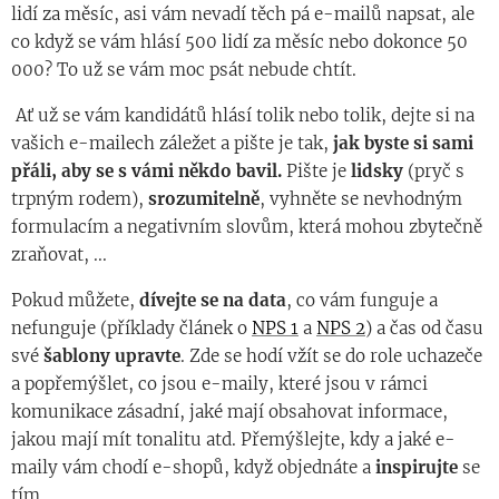
lidí za měsíc, asi vám nevadí těch pá e-mailů napsat, ale
co když se vám hlásí 500 lidí za měsíc nebo dokonce 50
000? To už se vám moc psát nebude chtít.
Ať už se vám kandidátů hlásí tolik nebo tolik, dejte si na
vašich e-mailech záležet a pište je tak,
jak byste si sami
přáli, aby se s vámi někdo bavil.
Pište je
lidsky
(pryč s
trpným rodem),
srozumitelně
, vyhněte se nevhodným
formulacím a negativním slovům, která mohou zbytečně
zraňovat, ...
Pokud můžete,
dívejte se na
data
, co vám funguje a
nefunguje (příklady článek o
NPS 1
a
NPS 2
) a čas od času
své
šablony
upravte
. Zde se hodí vžít se do role uchazeče
a popřemýšlet, co jsou e-maily, které jsou v rámci
komunikace zásadní, jaké mají obsahovat informace,
jakou mají mít tonalitu atd. Přemýšlejte, kdy a jaké e-
maily vám chodí e-shopů, když objednáte a
inspirujte
se
tím.