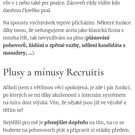
vše v 1 nebo také per pozice. Zároveň vždy vidíte kdo
danému člověku psal.
Na spoustu vychytávek teprve přicházím. Některé funkce
díky tomu, že nefungujeme zcela jako klasická firma s
mnoha HR, tak nevyužívám na plno (
plánování
pohovorů, žádání o zpětné vazby, sdílení kandidáta s
manažery, ...
).
Plusy a mínusy Recruitis
Ačkoli jsem s většinou věcí spokojená, je zde i pár funkcí,
po kterých se mi díky zkušenosti s interním systémem
na míru dost stýská. Vím, že nějaké jsou již ve výrobě a
těším se!
Nejtěžší pro mě je
přemýšlet dopředu
na tím, na co se
budeme na pohovorech ptát a připravit si otázky předem.