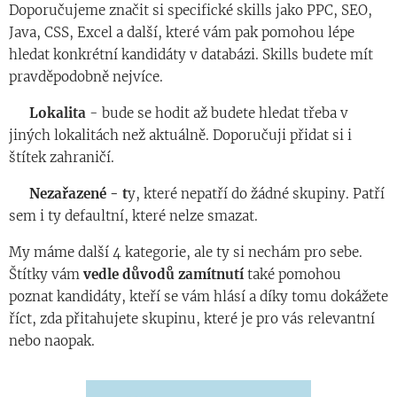
Doporučujeme značit si specifické skills jako PPC, SEO,
Java, CSS, Excel a další, které vám pak pomohou lépe
hledat konkrétní kandidáty v databázi. Skills budete mít
pravděpodobně nejvíce.
◾️
Lokalita
- bude se hodit až budete hledat třeba v
jiných lokalitách než aktuálně. Doporučuji přidat si i
štítek zahraničí.
◾️
Nezařazené - t
y, které nepatří do žádné skupiny. Patří
sem i ty defaultní, které nelze smazat.
My máme další 4 kategorie, ale ty si nechám pro sebe. 😊
Štítky vám
vedle důvodů zamítnutí
také pomohou
poznat kandidáty, kteří se vám hlásí a díky tomu dokážete
říct, zda přitahujete skupinu, které je pro vás relevantní
nebo naopak.