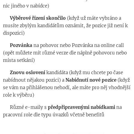
nic jiného v nabídce)
◾️
Výběrové
řízení
skončilo
(když už máte vybráno a
musíte zbylým kandidátům oznámit, že pozice již není k
dispozici)
◾️
Pozvánka
na
pohovor nebo Pozvánka na online call
(opět můžete mít různé verze dle náplně pohovoru nebo
místa setkání)
◾️
Znovu
oslovení
kandidáta (když mu chcete po čase
nabídnout nějakou pozici) a
Nabídnutí
nové
pozice
(když
se vám na přihlášenou nehodí, ale máte pro něj vhodnější
role k výběru)
◾️ Různé e-maily s
předpřipravenými
nabídkami
na
pracovní role dle typu úvazků včetně benefitů