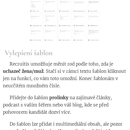
Vylepšení šablon
◾️ Recruitis umožňuje měnit rod podle toho, zda je
uchazeč žena/muž
. Stačí si v rámci textu šablon kliknout
jen na funkcí, co vám toto umožní. Konec šablonám v
neurčitém množném čísle.
◾️ Přidejte do šablon
prolinky
na zajímavé články,
podcast s vaším šéfem nebo váš blog, kde se před
pohovorem kandidát dozví více.
◾️ Do šablon lze přidat i multimediální obsah, ale pozor