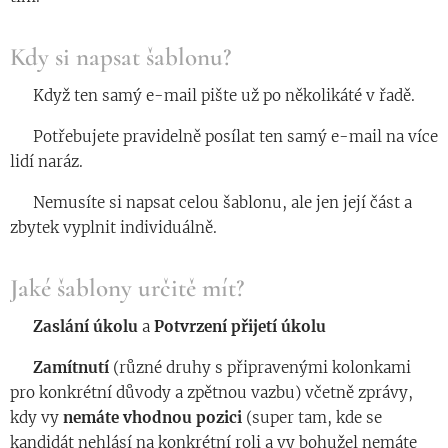
Kdy si napsat šablonu?
◾️ Když ten samý e-mail pište už po několikáté v řadě.
◾️ Potřebujete pravidelně posílat ten samý e-mail na více
lidí naráz.
◾️ Nemusíte si napsat celou šablonu, ale jen její část a
zbytek vyplnit individuálně.
Jaké šablony určitě mít?
◾️
Zaslání
úkolu
a
Potvrzení
přijetí
úkolu
◾️
Zamítnutí
(různé druhy s připravenými kolonkami
pro konkrétní důvody a zpětnou vazbu) včetně zprávy,
kdy vy
nemáte
vhodnou
pozici
(super tam, kde se
kandidát nehlásí na konkrétní roli a vy bohužel nemáte