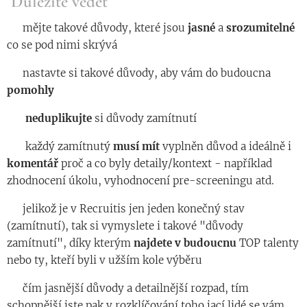
Důležité vědět
◾️ mějte takové důvody, které jsou
jasné
a
srozumitelné
co se pod nimi skrývá
◾️ nastavte si takové důvody, aby vám do budoucna
pomohly
◾️
neduplikujte
si důvody zamítnutí
◾️ každý zamítnutý
musí mít
vyplněn důvod a ideálně i
komentář
proč a co byly detaily/kontext - například
zhodnocení úkolu, vyhodnocení pre-screeningu atd.
◾️ jelikož je v Recruitis jen jeden konečný stav
(zamítnutí), tak si vymyslete i takové "důvody
zamítnutí", díky kterým
najdete
v budoucnu
TOP talenty
nebo ty, kteří byli v užším kole výběru
◾️ čím jasnější důvody a detailnější rozpad, tím
schopnější jste pak v rozklíčování toho jací lidé se vám