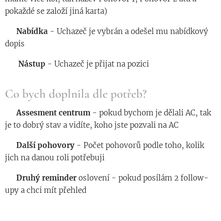
pokaždé se založí jiná karta)
◾️
Nabídka
- Uchazeč je vybrán a odešel mu nabídkový
dopis
◾️
Nástup
- Uchazeč je přijat na pozici
Co bych doplnila dle potřeb?
◾️
Assesment
centrum
- pokud bychom je dělali AC, tak
je to dobrý stav a vidíte, koho jste pozvali na AC
◾️
Další
pohovory
- Počet pohovorů podle toho, kolik
jich na danou roli potřebuji
◾️
Druhý
reminder
oslovení - pokud posílám 2 follow-
upy a chci mít přehled