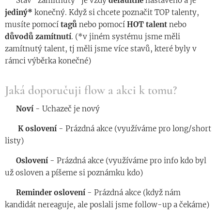
◾️ Stav "zamítnutý" je vždy
defaultně
nastaveno a je
jediný*
konečný. Když si chcete poznačit TOP talenty,
musíte pomocí
tagů
nebo pomocí
HOT
talent
nebo
důvodů
zamítnutí
. (*v jiném systému jsme měli
zamítnutý talent, tj měli jsme více stavů, které byly v
rámci výběrka konečné)
Jaká doporučuji flow a akci k tomu?
◾️
Noví
- Uchazeč je nový
◾️
K
oslovení
- Prázdná akce (využíváme pro long/short
listy)
◾️
Oslovení
- Prázdná akce (využíváme pro info kdo byl
už osloven a píšeme si poznámku kdo)
◾️
Reminder
oslovení
- Prázdná akce (když nám
kandidát nereaguje, ale poslali jsme follow-up a čekáme)