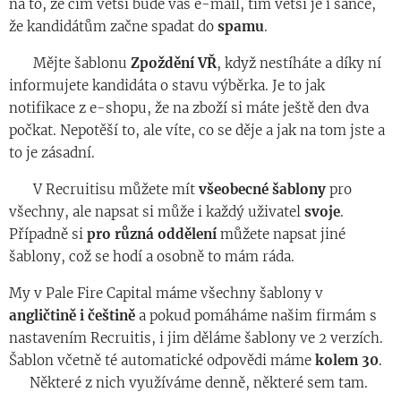
na to, že čím větší bude váš e-mail, tím větší je i šance,
že kandidátům začne spadat do
spamu
.
◾️ Mějte šablonu
Zpoždění VŘ
, když nestíháte a díky ní
informujete kandidáta o stavu výběrka. Je to jak
notifikace z e-shopu, že na zboží si máte ještě den dva
počkat. Nepotěší to, ale víte, co se děje a jak na tom jste a
to je zásadní.
◾️ V Recruitisu můžete mít
všeobecné šablony
pro
všechny, ale napsat si může i každý uživatel
svoje
.
Případně si
pro různá oddělení
můžete napsat jiné
šablony, což se hodí a osobně to mám ráda.
My v Pale Fire Capital máme všechny šablony v
angličtině i češtině
a pokud pomáháme našim firmám s
nastavením Recruitis, i jim děláme šablony ve 2 verzích.
Šablon včetně té automatické odpovědi máme
kolem 30
.
😊 Některé z nich využíváme denně, některé sem tam.