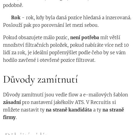
podobně.
◾️
Rok
- rok, kdy byla daná pozice hledaná a inzerovaná.
Poslouží pak pro porovnání let mezi sebou.
Pokud obsazujete málo pozic,
není
potřeba
mít větší
množství filtračních položek, pokud nabíráte více než 10
lidí za rok, je ideální popřemýšlet podle čeho by se vám
hodilo zavřené i otevřené pozice filtrovat.
Důvody zamítnutí
Důvody zamítnutí jsou vedle flow a e-mailových šablon
zásadní
pro nastavení jakékoliv ATS. V Recruitis si
můžete nastavit ty
na straně kandidáta
a ty
na straně
firmy
.