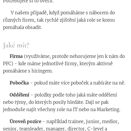
Potřebujete si to ověřit.
◾️ V našem případě, když pomáháme s náborem do
různých firem, tak rychlé zjištění jaká role se komu
pomáhala obsadit.
Jaké mít?
◾️
Firma
(využíváme, protože nehorujeme jen k nám do
PFC) - kde máme jednotlivé firmy, kterým aktivně
pomáháme s hiringem.
◾️
Pobočka
- pokud máte více poboček a nabíráte na ně.
◾️
Oddělení
- položky podle toho jaká máte oddělení
nebo týmy, do kterých posily hledáte. Dají se pak
jednoduše najít všechny role na IT nebo na Marketing.
◾️
Úroveň
pozice
- například trainee, junior, medior,
senior, teamleader, manager, director, C-level a