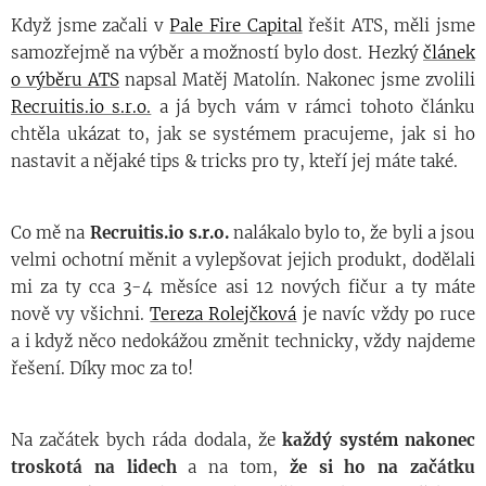
Když jsme začali v
Pale Fire Capital
řešit ATS, měli jsme
samozřejmě na výběr a možností bylo dost. Hezký
článek
o výběru ATS
napsal Matěj Matolín. Nakonec jsme zvolili
Recruitis.io s.r.o.
a já bych vám v rámci tohoto článku
chtěla ukázat to, jak se systémem pracujeme, jak si ho
nastavit a nějaké tips & tricks pro ty, kteří jej máte také.
Co mě na
Recruitis.io s.r.o.
nalákalo bylo to, že byli a jsou
velmi ochotní měnit a vylepšovat jejich produkt, dodělali
mi za ty cca 3-4 měsíce asi 12 nových fičur a ty máte
nově vy všichni.
Tereza Rolejčková
je navíc vždy po ruce
a i když něco nedokážou změnit technicky, vždy najdeme
řešení. Díky moc za to!
Na začátek bych ráda dodala, že
každý systém nakonec
troskotá na lidech
a na tom,
že si ho na začátku