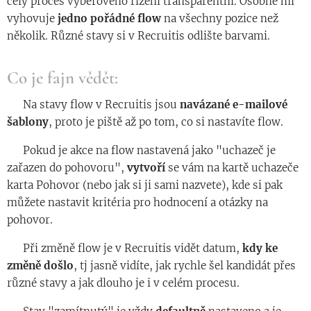
celý proces výběrového řízení transparentní. Osobně mi
vyhovuje
jedno pořádné flow
na všechny pozice než
několik. Různé stavy si v Recruitis odlište barvami.
Co je fajn vědět:
◾️ Na stavy flow v Recruitis jsou
navázané e-mailové
šablony
, proto je piště až po tom, co si nastavíte flow.
◾️ Pokud je akce na flow nastavená jako "uchazeč je
zařazen do pohovoru",
vytvoří
se vám na kartě uchazeče
karta Pohovor (nebo jak si ji sami nazvete), kde si pak
můžete nastavit kritéria pro hodnocení a otázky na
pohovor.
◾️ Při změně flow je v Recruitis vidět datum,
kdy ke
změně došlo
, tj jasně vidíte, jak rychle šel kandidát přes
různé stavy a jak dlouho je i v celém procesu.