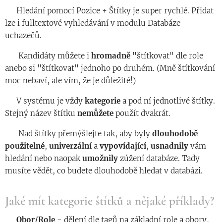
◾️ Hledání pomocí Pozice + Štítky je super rychlé. Přidat
lze i fulltextové vyhledávání v modulu Databáze
uchazečů.
◾️ Kandidáty můžete i
hromadně
"štítkovat" dle role
anebo si "štítkovat" jednoho po druhém. (Mně štítkování
moc nebaví, ale vím, že je důležité!)
◾️ V systému je vždy
kategorie
a pod ní jednotlivé štítky.
Stejný název štítku
nemůžete
použít dvakrát.
◾️ Nad štítky přemýšlejte tak, aby byly
dlouhodobě
použitelné
,
univerzální
a
vypovídající
,
usnadnily
vám
hledání nebo naopak
umožnily
zúžení databáze. Tady
musíte vědět, co budete dlouhodobě hledat v databázi.
Jaké mít kategorie štítků a nějaké příklady?
◾️
Obor/Role
- dělení dle tagů na základní role a obory,