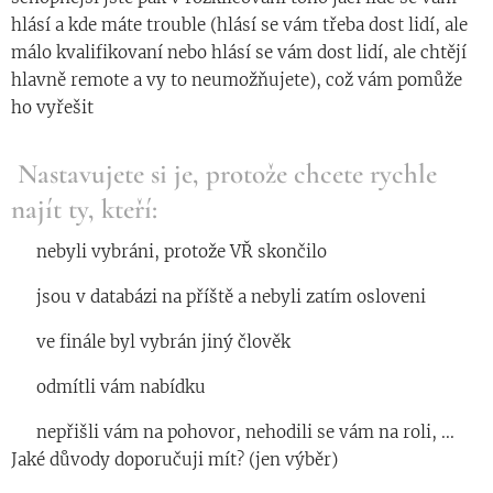
hlásí a kde máte trouble (hlásí se vám třeba dost lidí, ale
málo kvalifikovaní nebo hlásí se vám dost lidí, ale chtějí
hlavně remote a vy to neumožňujete), což vám pomůže
ho vyřešit
Nastavujete si je, protože chcete rychle
najít ty, kteří:
◾️ nebyli vybráni, protože VŘ skončilo
◾️ jsou v databázi na příště a nebyli zatím osloveni
◾️ ve finále byl vybrán jiný člověk
◾️ odmítli vám nabídku
◾️ nepřišli vám na pohovor, nehodili se vám na roli, ...
Jaké důvody doporučuji mít? (jen výběr)