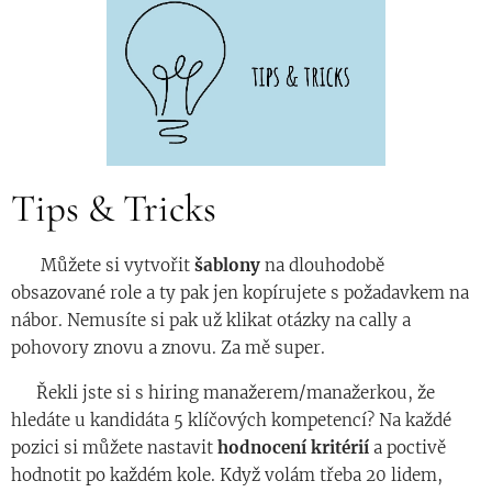
Tips & Tricks
◾️ Můžete si vytvořit
šablony
na dlouhodobě
obsazované role a ty pak jen kopírujete s požadavkem na
nábor. Nemusíte si pak už klikat otázky na cally a
pohovory znovu a znovu. Za mě super.
◾️ Řekli jste si s hiring manažerem/manažerkou, že
hledáte u kandidáta 5 klíčových kompetencí? Na každé
pozici si můžete nastavit
hodnocení
kritérií
a poctivě
hodnotit po každém kole. Když volám třeba 20 lidem,