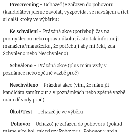
◾️
Prescreening
- Uchazeč je zařazen do pohovoru
(kandidátovi jdeme zavolat, vyzpovídat se navzájem a říct
si další kroky ve výběrku)
◾️
Ke
schválení
- Prázdná akce (potřebuji čas na
promyšlenou nebo opravu úkolu; často tak informuji
manažera/manažerku, že potřebuji aby mi řekl, zda
Schváleno nebo Neschváleno)
◾️
Schváleno
- Prázdná akce (plus mám vždy v
poznámce nebo zpětné vazbě proč)
◾️
Neschváleno
- Prázdná akce (vím, že mám jít
kandidáta zamítnout a v poznámkách nebo zpětné vazbě
mám důvody proč)
◾️
Úkol
/
Test
- Uchazeč je ve výběru
◾️
Pohovor
- Uchazeč je zařazen do pohovoru (pokud
máme více kol, tak název Pohovor 1, Pohovor 2 atd a