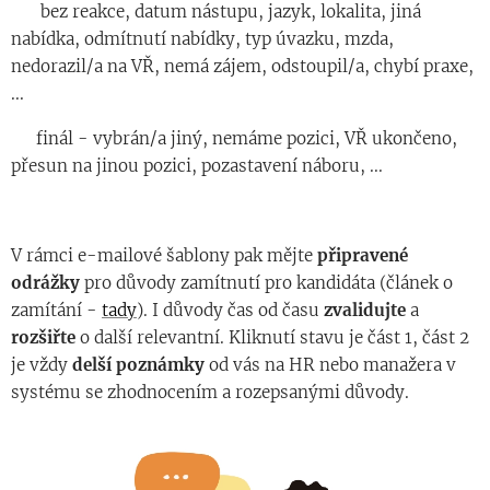
◾️ bez reakce, datum nástupu, jazyk, lokalita, jiná
nabídka, odmítnutí nabídky, typ úvazku, mzda,
nedorazil/a na VŘ, nemá zájem, odstoupil/a, chybí praxe,
...
◾️ finál - vybrán/a jiný, nemáme pozici, VŘ ukončeno,
přesun na jinou pozici, pozastavení náboru, ...
V rámci e-mailové šablony pak mějte
připravené
odrážky
pro důvody zamítnutí pro kandidáta (článek o
zamítání -
tady
). I důvody čas od času
zvalidujte
a
rozšiřte
o další relevantní. Kliknutí stavu je část 1, část 2
je vždy
delší poznámky
od vás na HR nebo manažera v
systému se zhodnocením a rozepsanými důvody.