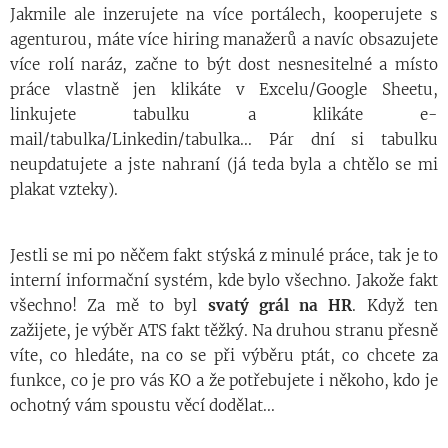
Jakmile ale inzerujete na více portálech, kooperujete s
agenturou, máte více hiring manažerů a navíc obsazujete
více rolí naráz, začne to být dost nesnesitelné a místo
práce vlastně jen klikáte v Excelu/Google Sheetu,
linkujete tabulku a klikáte e-
mail/tabulka/Linkedin/tabulka... Pár dní si tabulku
neupdatujete a jste nahraní (já teda byla a chtělo se mi
plakat vzteky).
Jestli se mi po něčem fakt stýská z minulé práce, tak je to
interní informační systém, kde bylo všechno. Jakože fakt
všechno! Za mě to byl
svatý grál na HR
. Když ten
zažijete, je výběr ATS fakt těžký. Na druhou stranu přesně
víte, co hledáte, na co se při výběru ptát, co chcete za
funkce, co je pro vás KO a že potřebujete i někoho, kdo je
ochotný vám spoustu věcí dodělat...