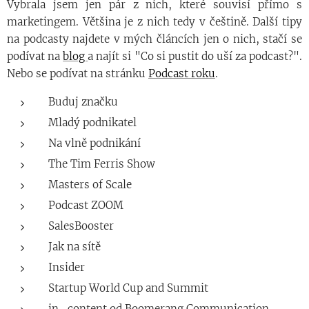
Vybrala jsem jen pár z nich, které souvisí přímo s
marketingem. Většina je z nich tedy v češtině. Další tipy
na podcasty najdete v mých článcích jen o nich, stačí se
podívat na
blog
a najít si "Co si pustit do uší za podcast?".
Nebo se podívat na stránku
Podcast roku
.
Buduj značku
Mladý podnikatel
Na vlně podnikání
The Tim Ferris Show
Masters of Scale
Podcast ZOOM
SalesBooster
Jak na sítě
Insider
Startup World Cup and Summit
in_content od Boomerang Communication