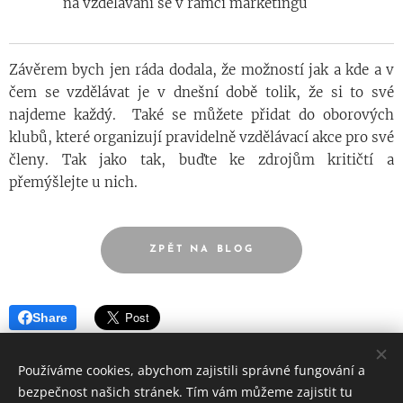
na vzdělávání se v rámci marketingu
Závěrem bych jen ráda dodala, že možností jak a kde a v
čem se vzdělávat je v dnešní době tolik, že si to své
najdeme každý. Také se můžete přidat do oborových
klubů, které organizují pravidelně vzdělávací akce pro své
členy. Tak jako tak, buďte ke zdrojům kritičtí a
přemýšlejte u nich.
ZPĚT NA BLOG
Share
Používáme cookies, abychom zajistili správné fungování a
bezpečnost našich stránek. Tím vám můžeme zajistit tu