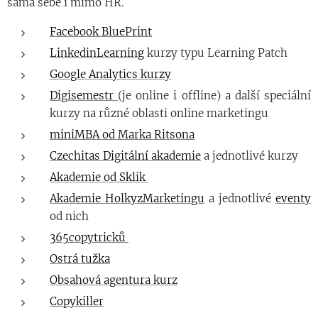
sama sebe i mimo HR.
Facebook BluePrint
LinkedinLearning
kurzy typu Learning Patch
Google Analytics kurzy
Digisemestr
(je online i offline) a další speciální
kurzy na různé oblasti online marketingu
miniMBA od Marka Ritsona
Czechitas Digitální akademie
a jednotlivé kurzy
Akademie od Sklik
Akademie HolkyzMarketingu
a jednotlivé
eventy
od nich
365copytricků
Ostrá tužka
Obsahová agentura kurz
Copykiller