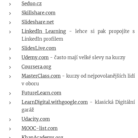
Seduo.cz
Skillshare.com
Slideshare.net
LinkedIn Learning
- lehce si pak propojíte s
LinkedIn profilem
SlidesLive.com
Udemy.com
- často mají velké slevy na kurzy
Coursera.org
MasterClass.com
- kurzy od nejpovolanějších lidí
v oboru
FutureLearn.com
LearnDigital.withgoogle.com
- klasická Digitální
garáž
Udacity.com
MOOC-list.com
KhanAcademy.org