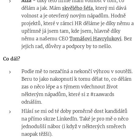
Alza -
díky této firmě mám volnost v tom, co
dělám a jak. Mám
skvělého šéfa
, který mi dává
volnost a je otevřený novým nápadům. Hodně
projektů, které v rámci HR děláme je díky němu a
upřímně já jsem tam, kde jsem, hlavně díky
němu a našemu CEO
Tomášovi Havrylukovi
. Bez
jejich rad, důvěry a podpory by to nešlo.
Co dál?
Podle mě to nezačíná a nekončí výhrou v soutěži.
Beru to jako nakopnutí k tomu dělat to, co dělám
zas o něco lépe a s týmem vdechnout život
některým nápadům, které si z #raawards
odnáším.
Hlásí se mi od té doby poměrně dost kandidátů
na přímo skrze LinkedIn. Také je pro mě o něco
jednodušší nábor (i když v některých směrech
naopak těžší).