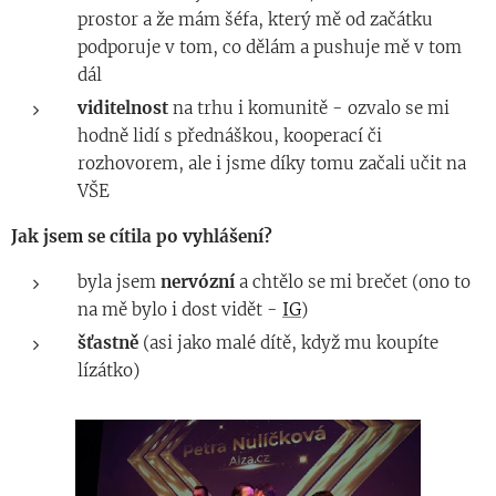
prostor a že mám šéfa, který mě od začátku
podporuje v tom, co dělám a pushuje mě v tom
dál
viditelnost
na trhu i komunitě - ozvalo se mi
hodně lidí s přednáškou, kooperací či
rozhovorem, ale i jsme díky tomu začali učit na
VŠE
Jak jsem se cítila po vyhlášení?
byla jsem
nervózní
a chtělo se mi brečet (ono to
na mě bylo i dost vidět -
IG
)
šťastně
(asi jako malé dítě, když mu koupíte
lízátko)