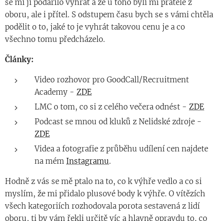
se mi ji podařilo vyhrát a že u toho byli mí přátele z
oboru, ale i přítel. S odstupem času bych se s vámi chtěla
podělit o to, jaké to je vyhrát takovou cenu je a co
všechno tomu předcházelo.
Články:
Video rozhovor pro GoodCall/Recruitment
Academy -
ZDE
LMC o tom, co si z celého večera odnést -
ZDE
Podcast se mnou od kluků z Nelidské zdroje -
ZDE
Videa a fotografie z průběhu udílení cen najdete
na mém
Instagramu
.
Hodně z vás se mě ptalo na to, co k výhře vedlo a co si
myslím, že mi přidalo plusové body k výhře. O vítězích
všech kategoriích rozhodovala porota sestavená z lidí
oboru, ti by vám řekli určitě víc a hlavně opravdu to, co