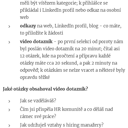
měli být vítězem kategorie; k přihlášce se
přikládal i LinkedIn profil nebo odkaz na osobní
web
odkazy
na web, LinkedIn profil, blog - co máte,
to přiložíte k žádosti
video dotazník
- po první selekci od poroty nám
byl poslán video dotazník na 20 minut; čítal asi
12 otázek, kde na pročtení a přípravu každé
otázky máte cca 20 sekund, a pak 2 minuty na
odpověď; k otázkám se nelze vracet a některé byly
opravdu těžké
Jaké otázky obsahoval video dotazník?
Jak se vzděláváš?
Čím jsi přispěla HR komunitě a co děláš nad
rámec své práce?
Jak udržuješ vztahy s hiring manažery?