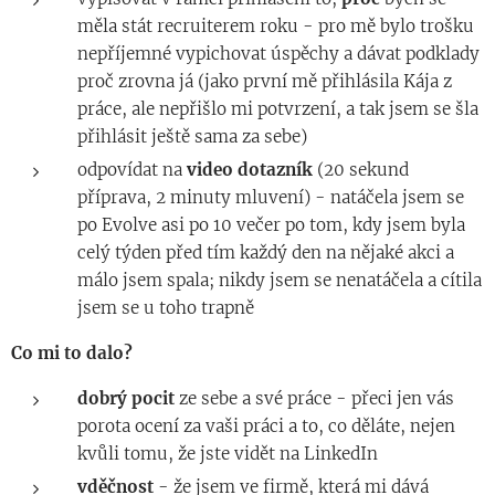
měla stát recruiterem roku - pro mě bylo trošku
nepříjemné vypichovat úspěchy a dávat podklady
proč zrovna já (jako první mě přihlásila Kája z
práce, ale nepřišlo mi potvrzení, a tak jsem se šla
přihlásit ještě sama za sebe)
odpovídat na
video dotazník
(20 sekund
příprava, 2 minuty mluvení) - natáčela jsem se
po Evolve asi po 10 večer po tom, kdy jsem byla
celý týden před tím každý den na nějaké akci a
málo jsem spala; nikdy jsem se nenatáčela a cítila
jsem se u toho trapně
Co mi to dalo?
dobrý pocit
ze sebe a své práce - přeci jen vás
porota ocení za vaši práci a to, co děláte, nejen
kvůli tomu, že jste vidět na LinkedIn
vděčnost
- že jsem ve firmě, která mi dává