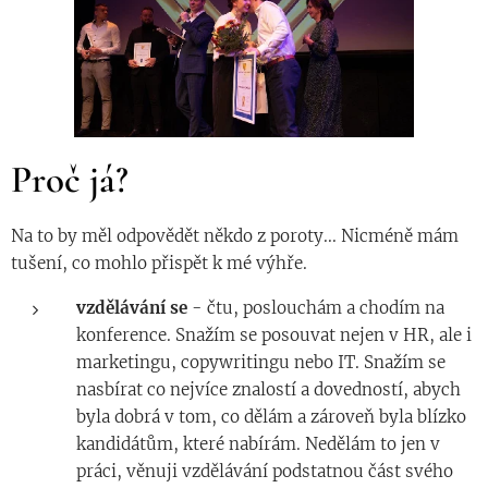
Proč já?
Na to by měl odpovědět někdo z poroty... Nicméně mám
tušení, co mohlo přispět k mé výhře.
vzdělávání se
- čtu, poslouchám a chodím na
konference. Snažím se posouvat nejen v HR, ale i
marketingu, copywritingu nebo IT. Snažím se
nasbírat co nejvíce znalostí a dovedností, abych
byla dobrá v tom, co dělám a zároveň byla blízko
kandidátům, které nabírám. Nedělám to jen v
práci, věnuji vzdělávání podstatnou část svého