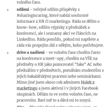
volného času.
sdílení -
veřejně sdílím příspěvky s
#sharingiscaring, které nabízí souhrnné
informace z HR či marketingu. Ráda se dělím o
know-how, sdílím výpisky z přednášek a
konferencí, ale i seznamy akcí ve článcích na
LinkedInu. Ráda pomůžu, pokud mi napíšete a
ráda vás propojím dál s někým, koho potřebujete.
drive a nadšení
- ve volném čase chodím často
na konference a meet-upy, chodím na VŠE na
předměty o HR jako pozorovatel "fake" AC nebo
přednáším v předmětech, pomáhám studentům s
jejich bakalářskými pracemi nebo seminárkami.
Mimo jiné jsem skoro rok adminem
Holek z
marketingu
a jsem aktivní i v jiných Facebook
skupinách. Dělám to ve svém volném čase, ne
pracovním. Baví mě to a dává mi to smysl.