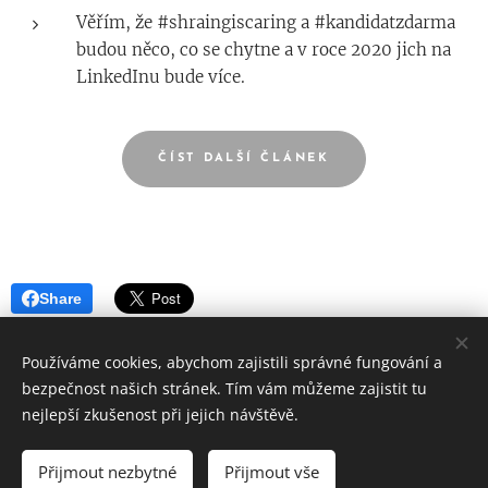
Věřím, že #shraingiscaring a #kandidatzdarma
budou něco, co se chytne a v roce 2020 jich na
LinkedInu bude více.
ČÍST DALŠÍ ČLÁNEK
Share
Používáme cookies, abychom zajistili správné fungování a
bezpečnost našich stránek. Tím vám můžeme zajistit tu
Instagram
Linkedin
E-mail
IČ: 00969681
nejlepší zkušenost při jejich návštěvě.
Všechna práva vyhrazena 2020
Přijmout nezbytné
Přijmout vše
Vytvořeno službou
Webnode
Cookies