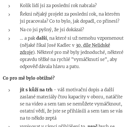
Kolik lidí jsi za poslední rok nabrala?
Řekni nějaký projekt za poslední rok, na kterém
jsi pracovala? Co to bylo, jak dopadl, co přinesl?
Na co jsi pyšný, že jsi dokázal?
... a pak
další
, na které si už nemohu vzpomenout
(nějaké říkal José Kadlec v
30. díle Nelidské
zdroje
). Některé pro mě byly jednoduché, některé
opravdu těžké na rychlé "vymáčknutí se", aby
odpověď dávala hlavu a patu.
Co pro mě bylo obtížné?
jít s kůží na trh
- váš motivační dopis a další
zaslané materiály čtou kapacity v oboru, natáčíte
se na video a sem tam se nemůžete vymáčknout,
ostatní vědí, že jste se přihlásili a sem tam se vás
na to někdo zeptá
vypisovat v rámci přihlášení to,
proč
bych se