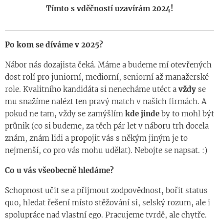
Tímto s vděčností uzavírám 2024!
Po kom se díváme v 2025?
👀
Nábor nás dozajista čeká. Máme a budeme mí otevřených
dost rolí pro juniorní, mediorní, seniorní až manažerské
role. Kvalitního kandidáta si nenecháme utéct a
vždy
se
mu snažíme nalézt ten pravý match v našich firmách. A
pokud ne tam, vždy se zamýšlím
kde jinde
by to mohl být
průnik (co si budeme, za těch pár let v náboru trh docela
znám, znám lidi a propojit vás s někým jiným je to
nejmenší, co pro vás mohu udělat). Nebojte se napsat. :)
Co u vás všeobecně hledáme?
Schopnost učit se a přijmout zodpovědnost, bořit status
quo, hledat řešení místo stěžování si, selský rozum, ale i
spolupráce nad vlastní ego. Pracujeme tvrdě, ale chytře.