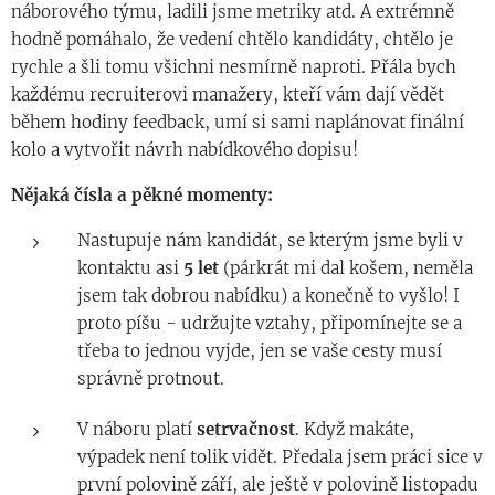
náborového týmu, ladili jsme metriky atd. A extrémně
hodně pomáhalo, že vedení chtělo kandidáty, chtělo je
rychle a šli tomu všichni nesmírně naproti. Přála bych
každému recruiterovi manažery, kteří vám dají vědět
během hodiny feedback, umí si sami naplánovat finální
kolo a vytvořit návrh nabídkového dopisu!
Nějaká čísla a pěkné momenty:
Nastupuje nám kandidát, se kterým jsme byli v
kontaktu asi
5 let
(párkrát mi dal košem, neměla
jsem tak dobrou nabídku) a konečně to vyšlo! I
proto píšu - udržujte vztahy, připomínejte se a
třeba to jednou vyjde, jen se vaše cesty musí
správně protnout.
V náboru platí
setrvačnost
. Když makáte,
výpadek není tolik vidět. Předala jsem práci sice v
první polovině září, ale ještě v polovině listopadu