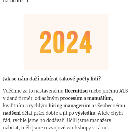
hardcore. :)
Jak se nám daří nabírat takové počty lidí?
Vděčíme za to nastavenému
Recruitisu
(nebo jinému ATS
v dané firmě), odladěným
procesům
a
manuálům
,
kvalitním a rychlým
hiring
managerům
a všeobecnému
nadšení
dělat práci dobře a jít po
výsledku
. A kde chybí
řád, rychle jsme ho dodávali. Učili jsme manažery
nabírat, měli jsme rozvojové workshopy v rámci