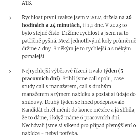
ATS.
Rychlost první reakce jsem v 2024 držela na
26
hodinách a 24 minutách
, tj 1,1 dne. V 2023 to
bylo stejné číslo. Držíme rychlost a jsem na to
patřičně pyšná. Mezi jednotlivými koly průměrně
držme 4 dny. S někým je to rychlejší a s někým
pomalejší.
Nejrychlejší výběrové řízení trvalo
týden (5
pracovních dní)
. Stihli jsme call spolu, case
study call s manažerem, call s druhým
manažerem a týmem nabídku a poslat si údaje do
smlouvy. Druhý týden se hned podepisovalo.
Kandidát chtěl měnit do konce měsíce a já slíbila,
že to dáme, i když máme 6 pracovních dní.
Nechávali jsme si víkend pro případ přemýšlení o
nabídce - nebyl potřeba.