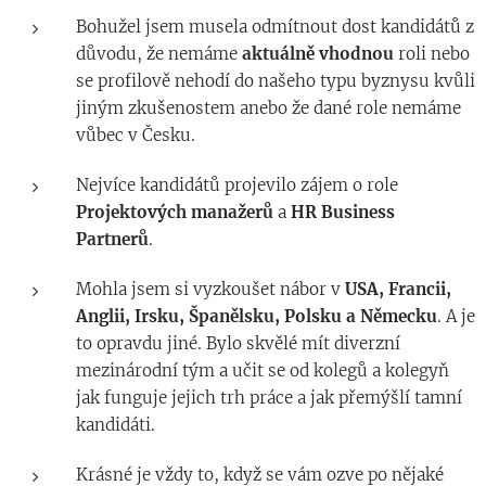
Bohužel jsem musela odmítnout dost kandidátů z
důvodu, že nemáme
aktuálně
vhodnou
roli nebo
se profilově nehodí do našeho typu byznysu kvůli
jiným zkušenostem anebo že dané role nemáme
vůbec v Česku.
Nejvíce kandidátů projevilo zájem o role
Projektových
manažerů
a
HR Business
Partnerů
.
Mohla jsem si vyzkoušet nábor v
USA, Francii,
Anglii, Irsku, Španělsku, Polsku a Německu
. A je
to opravdu jiné. Bylo skvělé mít diverzní
mezinárodní tým a učit se od kolegů a kolegyň
jak funguje jejich trh práce a jak přemýšlí tamní
kandidáti.
Krásné je vždy to, když se vám ozve po nějaké