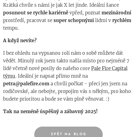
Krátká chvíle s námi je jak X let jinde. Ideální šance
posunout se rychle kariérně
vpřed, poznat
mezinárodní
prostředí, pracovat se
super schopnými
lidmi v
rychlém
tempu.
A když nevíte?
I bez ohledu na vypsanou roli nám o sobě můžete dát
vědět. Minulý rok jsem takto našla místo pro nejméně 7
lidé včetně nové posily do našeho core
Pale Fire Capital
týmu
. Ideální je napsat přímo mně na
petra@palefire.com
a chvíli počkat - přeci jen jsem na
rodičovské, ale nebojte, propojím vás s někým, pro koho
budete prioritou a bude se vám plně věnovat. :)
Tak na neméně úspěšný a zábavný 2025!
🍸
ZPĚT NA BLOG