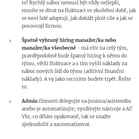
to! Rychlý nábor nemusí být vždy nejlepší,
musíte se dívat na fluktuaci ve zkušební době, jak
se noví lidé adaptují, jak dokáží plnit cíle a jak se
posouvají firmou.
Špatně vybraný hiring manažer/ka nebo
manažer/ka všeobecně
- má vliv na celý tým,
pravděpodobně bude špatný hiring k němu do
týmu, větší fluktuace a s tím vyšší náklady na
nábor nových lidí do týmu (aditivní finanční
náklady). A vy jako recruiter budete trpět. Řešte
to.
Admin
činnosti delegujte na juniora/asistentku
anebo je automatizujte, využívejte nástroje a AI!
Vše, co děláte opakovaně, tak se snažte
zjednodušit a zautomatizovat.