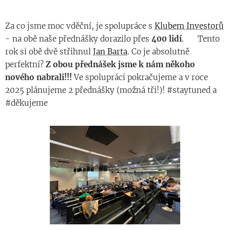
Za co jsme moc vděční, je spolupráce s
Klubem Investorů
- na obě naše přednášky dorazilo přes
400 lidí
. 💙 Tento
rok si obě dvě střihnul
Jan Barta
. Co je absolutně
perfektní?
Z obou přednášek jsme k nám někoho
nového nabrali!!!
Ve spolupráci pokračujeme a v roce
2025 plánujeme 2 přednášky (možná tři!)! #staytuned a
#děkujeme