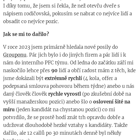
I díky tomu, že jsem si řekla, že než otevřu dveře s
nápisem rodičovská, pokusím se nabrat co nejvíce lidí a
obsadit co nejvíce pozic.
Jak se mi to dařilo?
V roce 2023 jsem primárně hledala nové posily do
Grouponu
. Pár jich bylo i do jiných firem a pár lidí i k
nám do interního PFC týmu. Od ledna do začátku září mi
naskočilo lehce přes
90
lidí a obří radost mám z těch, kde
jsme dokázali být
extrémně
rychlí
(4 kola, offer a
podepsaná smlouva pohovoru během týdne) anebo u nás
daný člověk člověk
rychle
vyrostl
(po zkušební době na
vyšší manažerskou pozici) anebo šlo o
oslovení šité na
míru
(jeden kandidát na chystanou pozici) co mi
potvrdilo, že se prostě hodí znát trh opravdu dobře a
udržovat dlouhodobě hezké vztahy s kandidáty. Takže
dařilo, ale 12 callů po 30 minutách denně byl někdy