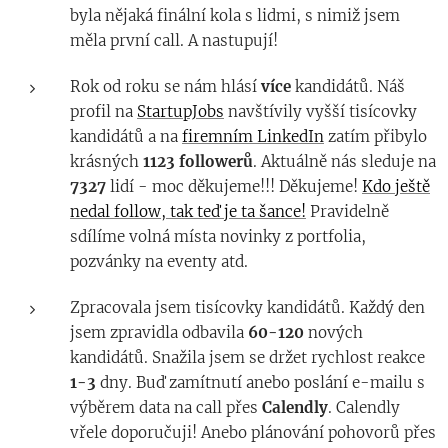
byla nějaká finální kola s lidmi, s nimiž jsem
měla první call. A nastupují!
Rok od roku se nám hlásí
více
kandidátů. Náš
profil na
StartupJobs
navštívily vyšší tisícovky
kandidátů a na
firemním LinkedIn
zatím přibylo
krásných
1123 followerů
. Aktuálně nás sleduje na
7327
lidí - moc děkujeme!!! Děkujeme!
Kdo ještě
nedal follow, tak teď je ta šance!
Pravidelně
sdílíme volná místa novinky z portfolia,
pozvánky na eventy atd.
Zpracovala jsem tisícovky kandidátů. Každý den
jsem zpravidla odbavila
60-120
nových
kandidátů. Snažila jsem se držet rychlost reakce
1-3
dny. Buď zamítnutí anebo poslání e-mailu s
výběrem data na call přes
Calendly
. Calendly
vřele doporučuji! Anebo plánování pohovorů přes