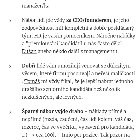
manažer/ka.
Nábor lidí jde vždy
za CEO/founderem
, je jeho
zodpovědnost mít kompletní a dobře poskládaný
tým, HR je vaším pomocníkem. Náročné nabídky
a "přemlouvání kandidátů u nás často dělal
Dušan
anebo někdo další z managementu.
Dobří
lidé vám umožňují věnovat se důležitým
věcem, které firmu posouvají a neřeší maličkosti
.
Tomáš
mi vždy říkal, že je lepší nabrat jednoho
dražšího seniorního kandidáta než několik
nezkušených, ale levných.
Špatný nábor vyjde draho
- náklady přímé a
nepřímé (mzda, zaučení, čas lidí kolem, váš čas,
inzerce, čas ve výběrku, vybavení pro kandidáta,
…) -> cca 100k - 1mio per pozice. Tak pozor na